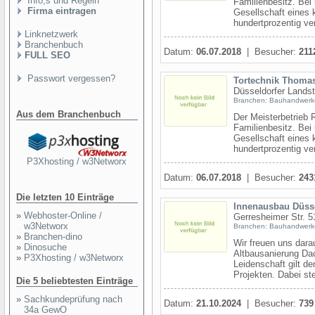
Info,s und Regeln
Familienbesitz. Bei
Firma eintragen
Gesellschaft eines 
hundertprozentig ve
Linknetzwerk
Branchenbuch
Datum:
06.07.2018
| Besucher:
211
FULL SEO
Passwort vergessen?
Tortechnik Thoma
Düsseldorfer Landst
Branchen: Bauhandwerk
Aus dem Branchenbuch
Der Meisterbetrieb 
Familienbesitz. Bei
Gesellschaft eines 
hundertprozentig ve
P3Xhosting / w3Networx
Datum:
06.07.2018
| Besucher:
243
Die letzten 10 Einträge
Innenausbau Düsse
»
Webhoster-Online /
Gerresheimer Str. 5
w3Networx
Branchen: Bauhandwerk
»
Branchen-dino
Wir freuen uns dara
»
Dinosuche
Altbausanierung Da
»
P3Xhosting / w3Networx
Leidenschaft gilt 
Projekten. Dabei ste
Die 5 beliebtesten Einträge
»
Sachkundeprüfung nach
Datum:
21.10.2024
| Besucher:
739
34a GewO