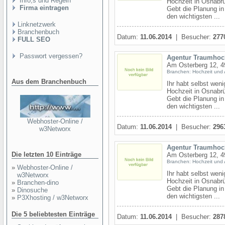
Info,s und Regeln
Hochzeit in Osnabrü
Firma eintragen
Gebt die Planung in
den wichtigsten ...
Linknetzwerk
Branchenbuch
Datum:
11.06.2014
| Besucher:
277
FULL SEO
Passwort vergessen?
Agentur Traumhoc
Am Osterberg 12, 
Branchen: Hochzeit und 
Aus dem Branchenbuch
Ihr habt selbst wen
Hochzeit in Osnabrü
Gebt die Planung in
den wichtigsten ...
Webhoster-Online /
Datum:
11.06.2014
| Besucher:
296
w3Networx
Agentur Traumhoc
Die letzten 10 Einträge
Am Osterberg 12, 
Branchen: Hochzeit und 
»
Webhoster-Online /
Ihr habt selbst wen
w3Networx
Hochzeit in Osnabrü
»
Branchen-dino
Gebt die Planung in
»
Dinosuche
den wichtigsten ...
»
P3Xhosting / w3Networx
Die 5 beliebtesten Einträge
Datum:
11.06.2014
| Besucher:
287