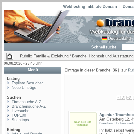
Webhosting inkl. .de Domain
|
Domai
Schnellsuche:
Rubrik: Familie & Erziehung / Branche: Hochzeit und Ausstattung
06.08.2026 - 23:45 Uhr
Menü
Einträge in dieser Branche:
36
| zur
Rub
Listing
Topliste Besucher
Neue Einträge
Suchen
Firmensuche A-Z
Branchensuche A-Z
Livesuche
Agentur Traumhoc
TOP100
Am Osterberg 12, 
Suchtipps
Branchen: Hochzeit und 
Eintrag
Ihr habt selbst wen