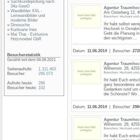
»
Sachkundeprüfung nach
34a GewO
Agentur Traumhoc
»
Wandbilder XXL -
Am Osterberg 12, 
Leinwandbilder und
Branchen: Hochzeit und 
moderne Bilder
Ihr habt selbst wen
»
Dinosuche
Hochzeit in Osnabrü
»
Kurtisane Ines
Gebt die Planung in
»
Mai Thai - Exklusive
den wichtigsten ...
Holzmoebel GbR
Datum:
11.06.2014
| Besucher:
272
Besucherstatistik
Gezählt seit dem 08.08.2021
Agentur Traumhoc
Wilhemstr. 28, 4255
Seitenaufrufe:
1.311.463
Branchen: Hochzeit und 
Besucher:
295.073
Ihr habt Euch entsc
Aufrufe heute:
286
ganz besonderes wir
Besucher heute:
102
Gedanken rund um d
die Schönste? Wo ..
Datum:
11.06.2014
| Besucher:
298
Agentur Traumhoc
Wilhemstr. 28, 4255
Branchen: Hochzeit und 
Ihr habt Euch entsc