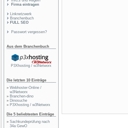
Info,s und Regeln
Firma eintragen
Linknetzwerk
Branchenbuch
FULL SEO
Passwort vergessen?
Aus dem Branchenbuch
P3Xhosting / w3Networx
Die letzten 10 Einträge
»
Webhoster-Online /
w3Networx
»
Branchen-dino
»
Dinosuche
»
P3Xhosting / w3Networx
Die 5 beliebtesten Einträge
»
Sachkundeprüfung nach
34a GewO