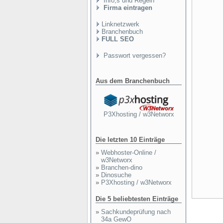
Info,s und Regeln
Firma eintragen
Linknetzwerk
Branchenbuch
FULL SEO
Passwort vergessen?
Aus dem Branchenbuch
P3Xhosting / w3Networx
Die letzten 10 Einträge
»
Webhoster-Online /
w3Networx
»
Branchen-dino
»
Dinosuche
»
P3Xhosting / w3Networx
Die 5 beliebtesten Einträge
»
Sachkundeprüfung nach
34a GewO