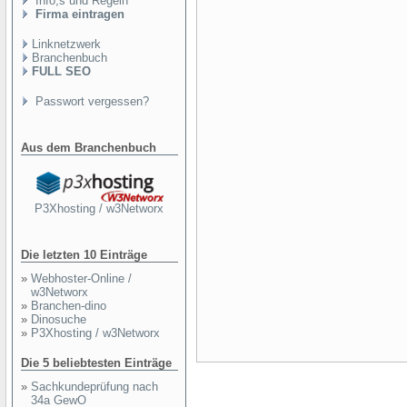
Info,s und Regeln
Firma eintragen
Linknetzwerk
Branchenbuch
FULL SEO
Passwort vergessen?
Aus dem Branchenbuch
P3Xhosting / w3Networx
Die letzten 10 Einträge
»
Webhoster-Online /
w3Networx
»
Branchen-dino
»
Dinosuche
»
P3Xhosting / w3Networx
Die 5 beliebtesten Einträge
»
Sachkundeprüfung nach
34a GewO