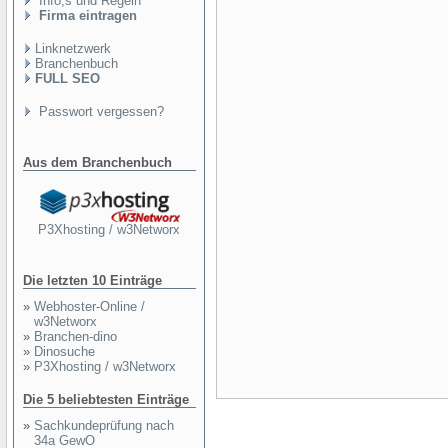
Info,s und Regeln
Firma eintragen
Linknetzwerk
Branchenbuch
FULL SEO
Passwort vergessen?
Aus dem Branchenbuch
P3Xhosting / w3Networx
Die letzten 10 Einträge
»
Webhoster-Online /
w3Networx
»
Branchen-dino
»
Dinosuche
»
P3Xhosting / w3Networx
Die 5 beliebtesten Einträge
»
Sachkundeprüfung nach
34a GewO