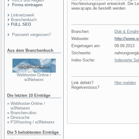
Info,s und Regeln
Hochleistungssport entwickelt. Die Le
Firma eintragen
www.qcaps.de bestellt werden.
Linknetzwerk
Branchenbuch
FULL SEO
Branchen:
Diät & Ernäh
Passwort vergessen?
Webseite:
http://www.
Eingetragen am:
09.09.2013
Aus dem Branchenbuch
Stichworte:
nahrungsergä
Index-Suche:
Indexierte Se
Webhoster-Online /
w3Networx
Link defekt?
Hier melden
Regelverstoss?
Die letzten 10 Einträge
»
Webhoster-Online /
w3Networx
»
Branchen-dino
»
Dinosuche
»
P3Xhosting / w3Networx
Die 5 beliebtesten Einträge