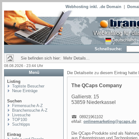
Webhosting inkl. .de Domain
|
Domai
Schnellsuche:
Sie befinden sich hier: Mehr Details...
08.08.2026 - 23:44 Uhr
Menü
Die Detailseite zu diesem Eintrag hatte
Listing
The QCaps Company
Topliste Besucher
Neue Einträge
Gallierstr. 15
Suchen
53859 Niederkassel
Firmensuche A-Z
Branchensuche A-Z
Livesuche
08921961102
TOP100
eMail:
onlinemarketing@qcaps.de
Suchtipps
Die QCaps-Produkte sind als Nahrungs
Eintrag
aus Erkenntnissen und Technologien