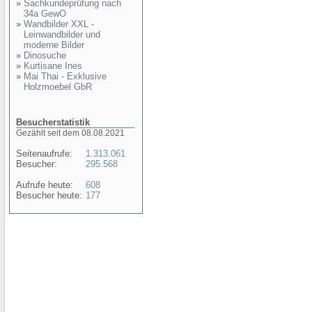
»
Sachkundeprüfung nach
34a GewO
»
Wandbilder XXL -
Leinwandbilder und
moderne Bilder
»
Dinosuche
»
Kurtisane Ines
»
Mai Thai - Exklusive
Holzmoebel GbR
Besucherstatistik
Gezählt seit dem 08.08.2021
Seitenaufrufe:
1.313.061
Besucher:
295.568
Aufrufe heute:
608
Besucher heute:
177