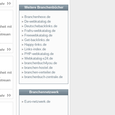
ehr
Weitere Branchenbücher
»
Branchenhexe.de
»
De-webkatalog.de
»
Deutschebacklinks.de
iheit mit
.
»
Frafru-webkatalog.de
etreuen
»
Freewebkatalog.de
»
Get-backlinks.de
»
Happy-links.de
»
Links-index.de
ehr
»
PHP-webkatalog.de
»
Webkatalog-x24.de
»
branchenbuch4you.de
»
branchen-hostel.de
»
branchen-verteiler.de
iheit mit
.
»
branchenbuch-zentrale.de
etreuen
Branchennetzwerk
ehr
»
Euro-netzwerk.de