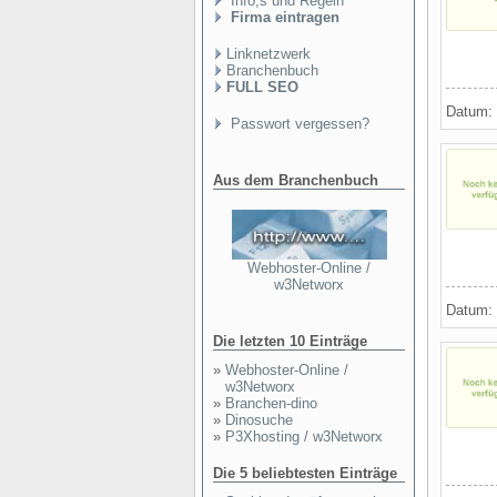
Info,s und Regeln
Firma eintragen
Linknetzwerk
Branchenbuch
FULL SEO
Datum:
Passwort vergessen?
Aus dem Branchenbuch
Webhoster-Online /
w3Networx
Datum:
Die letzten 10 Einträge
»
Webhoster-Online /
w3Networx
»
Branchen-dino
»
Dinosuche
»
P3Xhosting / w3Networx
Die 5 beliebtesten Einträge