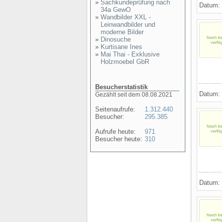
»
Sachkundeprüfung nach
Datum:
34a GewO
»
Wandbilder XXL -
Leinwandbilder und
moderne Bilder
»
Dinosuche
»
Kurtisane Ines
»
Mai Thai - Exklusive
Holzmoebel GbR
Besucherstatistik
Datum:
Gezählt seit dem 08.08.2021
Seitenaufrufe:
1.312.440
Besucher:
295.385
Aufrufe heute:
971
Besucher heute:
310
Datum: