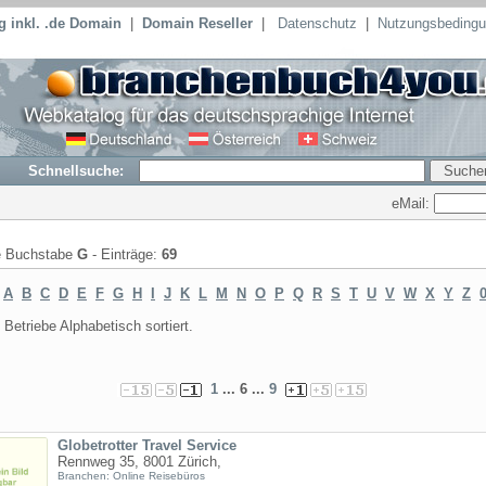
 inkl. .de Domain
|
Domain Reseller
|
Datenschutz
|
Nutzungsbeding
Schnellsuche:
eMail:
te Buchstabe
G
- Einträge:
69
:
A
B
C
D
E
F
G
H
I
J
K
L
M
N
O
P
Q
R
S
T
U
V
W
X
Y
Z
0
Betriebe Alphabetisch sortiert.
1
... 6 ...
9
Globetrotter Travel Service
Rennweg 35, 8001 Zürich,
Branchen: Online Reisebüros