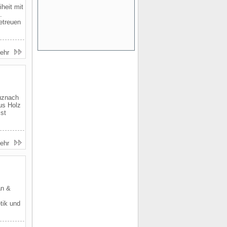
iheit mit
.
etreuen
ehr
uznach
us Holz
ist
ehr
an &
tik und