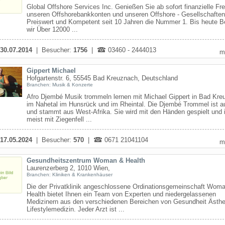
Global Offshore Services Inc. Genießen Sie ab sofort finanzielle Fre
unseren Offshorebankkonten und unseren Offshore - Gesellschaften
Preiswert und Kompetent seit 10 Jahren die Nummer 1. Bis heute B
wir Über 12000 ...
30.07.2014
| Besucher:
1756
|
03460 - 2444013
m
Gippert Michael
Hofgartenstr. 6, 55545 Bad Kreuznach, Deutschland
Branchen: Musik & Konzerte
Afro Djembé Musik trommeln lernen mit Michael Gippert in Bad Kre
im Nahetal im Hunsrück und im Rheintal. Die Djembé Trommel ist a
und stammt aus West-Afrika. Sie wird mit den Händen gespielt und 
meist mit Ziegenfell ...
17.05.2024
| Besucher:
570
|
0671 21041104
m
Gesundheitszentrum Woman & Health
Laurenzerberg 2, 1010 Wien,
Branchen: Kliniken & Krankenhäuser
Die der Privatklinik angeschlossene Ordinationsgemeinschaft Wom
Health bietet Ihnen ein Team von Experten und niedergelassenen
Medizinern aus den verschiedenen Bereichen von Gesundheit Ästhe
Lifestylemedizin. Jeder Arzt ist ...