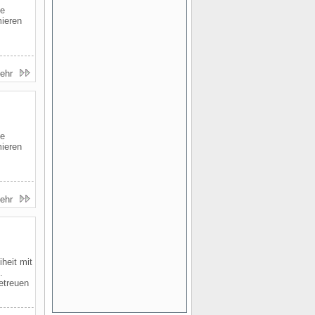
le
mieren
ehr
le
mieren
ehr
iheit mit
.
etreuen