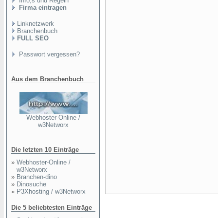
Info,s und Regeln
Firma eintragen
Linknetzwerk
Branchenbuch
FULL SEO
Passwort vergessen?
Aus dem Branchenbuch
Webhoster-Online /
w3Networx
Die letzten 10 Einträge
»
Webhoster-Online /
w3Networx
»
Branchen-dino
»
Dinosuche
»
P3Xhosting / w3Networx
Die 5 beliebtesten Einträge