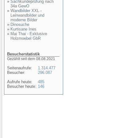
»
Sachkundeprüfung nach
34a GewO
»
Wandbilder XXL -
Leinwandbilder und
moderne Bilder
»
Dinosuche
»
Kurtisane Ines
»
Mai Thai - Exklusive
Holzmoebel GbR
Besucherstatistik
Gezählt seit dem 08.08.2021
Seitenaufrufe:
1.314.477
Besucher:
296.087
Aufrufe heute:
485
Besucher heute:
146