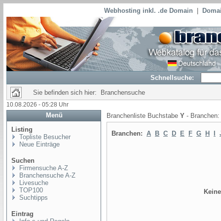
Webhosting inkl. .de Domain
|
Domai
Schnellsuche:
Sie befinden sich hier: Branchensuche
10.08.2026 - 05:28 Uhr
Menü
Branchenliste Buchstabe
Y
- Branchen
Listing
Branchen:
A
B
C
D
E
F
G
H
I
Topliste Besucher
Neue Einträge
Suchen
Firmensuche A-Z
Branchensuche A-Z
Livesuche
TOP100
Keine
Suchtipps
Eintrag