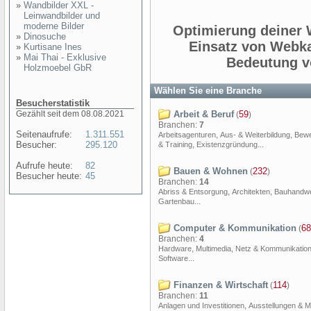
»
Wandbilder XXL -
Leinwandbilder und
moderne Bilder
Optimierung deiner 
»
Dinosuche
Einsatz von Webka
»
Kurtisane Ines
»
Mai Thai - Exklusive
Bedeutung v
Holzmoebel GbR
Wählen Sie eine Branche
Besucherstatistik
Gezählt seit dem 08.08.2021
Arbeit & Beruf
59
(
)
Branchen:
7
Seitenaufrufe:
1.311.551
,
,
Arbeitsagenturen
Aus- & Weiterbildung
Bew
Besucher:
295.120
,
...
& Training
Existenzgründung
Aufrufe heute:
82
Bauen & Wohnen
232
(
)
Besucher heute:
45
Branchen:
14
,
,
Abriss & Entsorgung
Architekten
Bauhandw
...
Gartenbau
Computer & Kommunikation
68
(
Branchen:
4
,
,
Hardware
Multimedia
Netz & Kommunikatio
...
Software
Finanzen & Wirtschaft
114
(
)
Branchen:
11
,
Anlagen und Investitionen
Ausstellungen & 