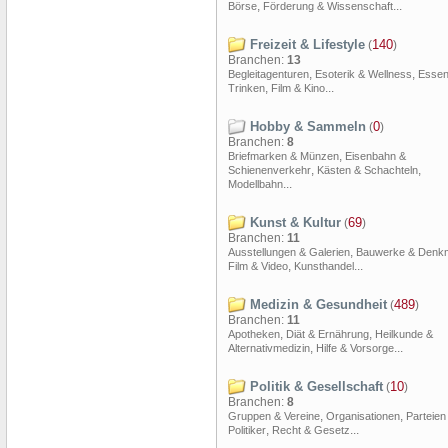
,
...
Börse
Förderung & Wissenschaft
Freizeit & Lifestyle
140
(
)
Branchen:
13
,
,
Begleitagenturen
Esoterik & Wellness
Essen
,
...
Trinken
Film & Kino
Hobby & Sammeln
0
(
)
Branchen:
8
,
Briefmarken & Münzen
Eisenbahn &
,
,
Schienenverkehr
Kästen & Schachteln
...
Modellbahn
Kunst & Kultur
69
(
)
Branchen:
11
,
Ausstellungen & Galerien
Bauwerke & Denkm
,
...
Film & Video
Kunsthandel
Medizin & Gesundheit
489
(
)
Branchen:
11
,
,
Apotheken
Diät & Ernährung
Heilkunde &
,
...
Alternativmedizin
Hilfe & Vorsorge
Politik & Gesellschaft
10
(
)
Branchen:
8
,
,
Gruppen & Vereine
Organisationen
Parteien
,
...
Politiker
Recht & Gesetz