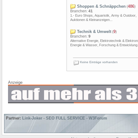
Shoppen & Schnäppchen
486
(
)
Branchen:
41
,
,
,
1.- Euro Shops
Aquaristik
Army & Outdoor
...
Auktionen & Kleinanzeigen
Technik & Umwelt
9
(
)
Branchen:
9
,
Alternative Energie
Elektrotechnik & Elektron
,
Energie & Wasser
Forschung & Entwicklung
Keine Einträge vorhanden
Anzeige
Partner:
Link-Joker
-
SEO FULL SERVICE
-
W3Forum