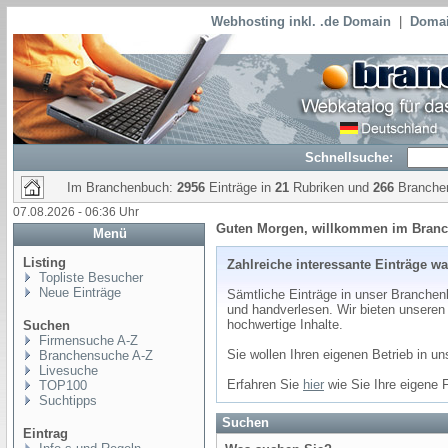
Webhosting inkl. .de Domain
|
Domai
Schnellsuche:
Im Branchenbuch:
2956
Einträge in
21
Rubriken und
266
Branche
07.08.2026 - 06:36 Uhr
Guten Morgen, willkommen im Bran
Menü
Listing
Zahlreiche interessante Einträge wa
Topliste Besucher
Neue Einträge
Sämtliche Einträge in unser Branchenb
und handverlesen. Wir bieten unsere
hochwertige Inhalte.
Suchen
Firmensuche A-Z
Sie wollen Ihren eigenen Betrieb in u
Branchensuche A-Z
Livesuche
Erfahren Sie
hier
wie Sie Ihre eigene 
TOP100
Suchtipps
Suchen
Eintrag