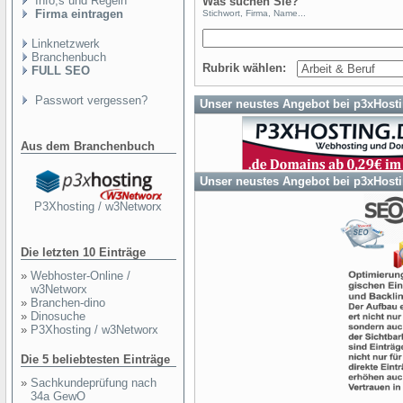
Info,s und Regeln
Was suchen Sie?
Firma eintragen
Stichwort, Firma, Name...
Linknetzwerk
Branchenbuch
Rubrik wählen:
FULL SEO
Passwort vergessen?
Unser neustes Angebot bei p3xHost
Aus dem Branchenbuch
Unser neustes Angebot bei p3xHost
P3Xhosting / w3Networx
Die letzten 10 Einträge
»
Webhoster-Online /
w3Networx
»
Branchen-dino
»
Dinosuche
»
P3Xhosting / w3Networx
Die 5 beliebtesten Einträge
»
Sachkundeprüfung nach
34a GewO